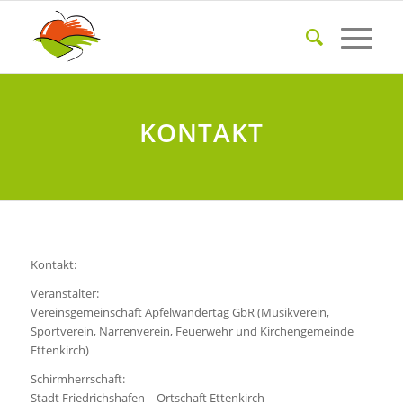
KONTAKT
Kontakt:
Veranstalter:
Vereinsgemeinschaft Apfelwandertag GbR (Musikverein,
Sportverein, Narrenverein, Feuerwehr und Kirchengemeinde
Ettenkirch)
Schirmherrschaft:
Stadt Friedrichshafen – Ortschaft Ettenkirch