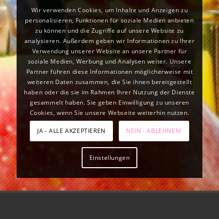
Wir verwenden Cookies, um Inhalte und Anzeigen zu
personalisieren, Funktionen für soziale Medien anbieten
zu können und die Zugriffe auf unsere Website zu
analysieren. Außerdem geben wir Informationen zu Ihrer
Verwendung unserer Website an unsere Partner für
soziale Medien, Werbung und Analysen weiter. Unsere
Partner führen diese Informationen möglicherweise mit
weiteren Daten zusammen, die Sie ihnen bereitgestellt
haben oder die sie im Rahmen Ihrer Nutzung der Dienste
gesammelt haben. Sie geben Einwilligung zu unseren
Cookies, wenn Sie unsere Webseite weiterhin nutzen.
JA - ALLE AKZEPTIEREN
NEIN - ABLEHNEN!
Einstellungen